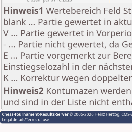
Hinweis1
Wertebereich Feld St 
blank ... Partie gewertet in akt
V ... Partie gewertet in Vorperi
- ... Partie nicht gewertet, da 
E ... Partie vorgemerkt zur Be
Einstiegselozahl in der nächst
K ... Korrektur wegen doppelt
Hinweis2
Kontumazen werden g
und sind in der Liste nicht enth
Chess-Tournament-Results-Server
© 2006-2026 Heinz Herzog
, CMS-
Legal details/Terms of use