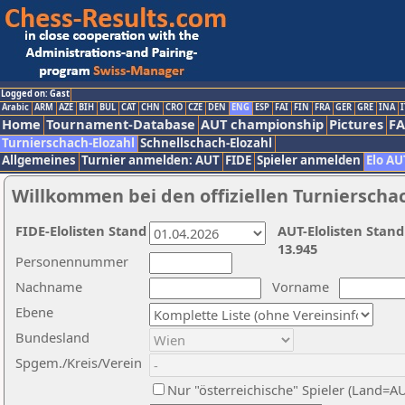
Logged on: Gast
Arabic
ARM
AZE
BIH
BUL
CAT
CHN
CRO
CZE
DEN
ENG
ESP
FAI
FIN
FRA
GER
GRE
INA
I
Home
Tournament-Database
AUT championship
Pictures
F
Turnierschach-Elozahl
Schnellschach-Elozahl
Allgemeines
Turnier anmelden: AUT
FIDE
Spieler anmelden
Elo AU
Willkommen bei den offiziellen Turnierscha
FIDE-Elolisten Stand
AUT-Elolisten Stand
13.945
Personennummer
Nachname
Vorname
Ebene
Bundesland
Spgem./Kreis/Verein
Nur "österreichische" Spieler (Land=A