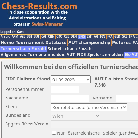
Logged on: Gast
Arabic
ARM
AZE
BIH
BUL
CAT
CHN
CRO
CZE
DEN
ENG
ESP
FAI
FIN
FRA
GER
GRE
INA
I
Home
Tournament-Database
AUT championship
Pictures
F
Turnierschach-Elozahl
Schnellschach-Elozahl
Allgemeines
Turnier anmelden: AUT
FIDE
Spieler anmelden
Elo AU
Willkommen bei den offiziellen Turnierscha
FIDE-Elolisten Stand
AUT-Elolisten Stand
7.518
Personennummer
Nachname
Vorname
Ebene
Bundesland
Spgem./Kreis/Verein
Nur "österreichische" Spieler (Land=A