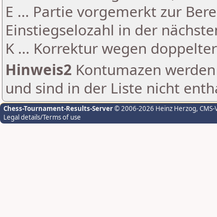
E ... Partie vorgemerkt zur Be
Einstiegselozahl in der nächst
K ... Korrektur wegen doppelt
Hinweis2
Kontumazen werden g
und sind in der Liste nicht enth
Chess-Tournament-Results-Server
© 2006-2026 Heinz Herzog
, CMS-
Legal details/Terms of use