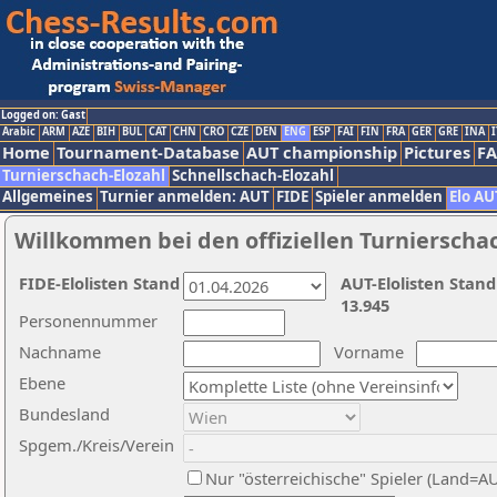
Logged on: Gast
Arabic
ARM
AZE
BIH
BUL
CAT
CHN
CRO
CZE
DEN
ENG
ESP
FAI
FIN
FRA
GER
GRE
INA
I
Home
Tournament-Database
AUT championship
Pictures
F
Turnierschach-Elozahl
Schnellschach-Elozahl
Allgemeines
Turnier anmelden: AUT
FIDE
Spieler anmelden
Elo AU
Willkommen bei den offiziellen Turnierscha
FIDE-Elolisten Stand
AUT-Elolisten Stand
13.945
Personennummer
Nachname
Vorname
Ebene
Bundesland
Spgem./Kreis/Verein
Nur "österreichische" Spieler (Land=A