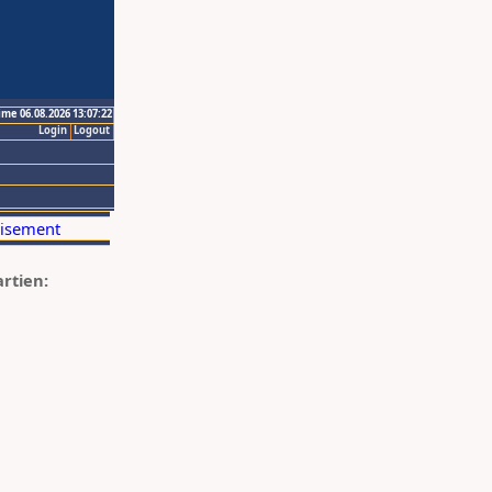
ime 06.08.2026 13:07:22
Login
Logout
artien: