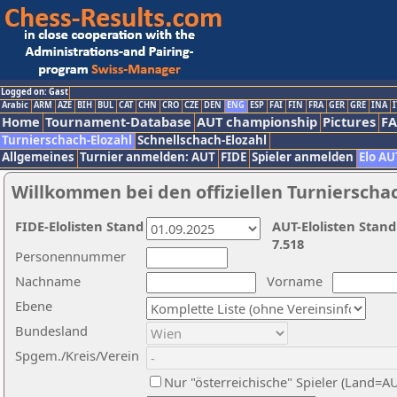
Logged on: Gast
Arabic
ARM
AZE
BIH
BUL
CAT
CHN
CRO
CZE
DEN
ENG
ESP
FAI
FIN
FRA
GER
GRE
INA
I
Home
Tournament-Database
AUT championship
Pictures
F
Turnierschach-Elozahl
Schnellschach-Elozahl
Allgemeines
Turnier anmelden: AUT
FIDE
Spieler anmelden
Elo AU
Willkommen bei den offiziellen Turnierscha
FIDE-Elolisten Stand
AUT-Elolisten Stand
7.518
Personennummer
Nachname
Vorname
Ebene
Bundesland
Spgem./Kreis/Verein
Nur "österreichische" Spieler (Land=A