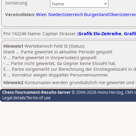
Sortierung
Vereinslisten:
Wien
Niederösterreich
Burgenland
Oberösterrei
Pnr:142246 Name: Cajetan Strasser (
Grafik Elo-Zeitreihe
,
Grafi
Hinweis1
Wertebereich Feld St (Status)
blank ... Partie gewertet in aktueller Periode gespielt
V ... Partie gewertet in Vorperiode(n) gespielt
- ... Partie nicht gewertet, da Gegner keine Elozahl hat.
E ... Partie vorgemerkt zur Berechnung der Einstiegselozahl in
K ... Korrektur wegen doppelter Personennummer.
Hinweis2
Kontumazen werden grundsätzlich nie gewertet und sin
Chess-Tournament-Results-Server
© 2006-2026 Heinz Herzog
, CMS-
Legal details/Terms of use