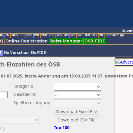
Servert
TA
JPN
MKD
LTU
NED
POL
POR
ROU
RUS
SRB
SVK
SWE
TUR
UKR
VIE
FontSize:11pt
AQ
Online Registration
Swiss-Manager
ÖSB
FIDE
T
Elo Vorschau
Elo FIDE
ch-Elozahlen des ÖSB
 01.07.2025, letzte Änderung am 17.08.2025 11:27, gewertete P
Kategorie
Geschlecht
Spielberechtigung
Top 100
UT)