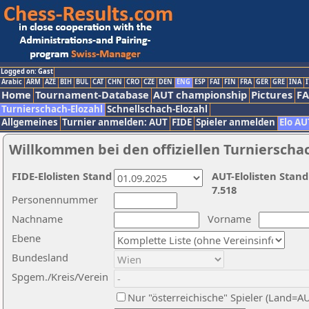
Logged on: Gast
Arabic
ARM
AZE
BIH
BUL
CAT
CHN
CRO
CZE
DEN
ENG
ESP
FAI
FIN
FRA
GER
GRE
INA
I
Home
Tournament-Database
AUT championship
Pictures
F
Turnierschach-Elozahl
Schnellschach-Elozahl
Allgemeines
Turnier anmelden: AUT
FIDE
Spieler anmelden
Elo AU
Willkommen bei den offiziellen Turnierscha
FIDE-Elolisten Stand
AUT-Elolisten Stand
7.518
Personennummer
Nachname
Vorname
Ebene
Bundesland
Spgem./Kreis/Verein
Nur "österreichische" Spieler (Land=A