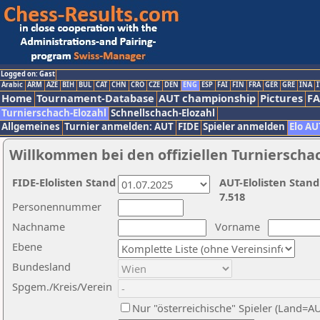
Logged on: Gast
Arabic
ARM
AZE
BIH
BUL
CAT
CHN
CRO
CZE
DEN
ENG
ESP
FAI
FIN
FRA
GER
GRE
INA
I
Home
Tournament-Database
AUT championship
Pictures
F
Turnierschach-Elozahl
Schnellschach-Elozahl
Allgemeines
Turnier anmelden: AUT
FIDE
Spieler anmelden
Elo AU
Willkommen bei den offiziellen Turnierscha
FIDE-Elolisten Stand
AUT-Elolisten Stand
7.518
Personennummer
Nachname
Vorname
Ebene
Bundesland
Spgem./Kreis/Verein
Nur "österreichische" Spieler (Land=A