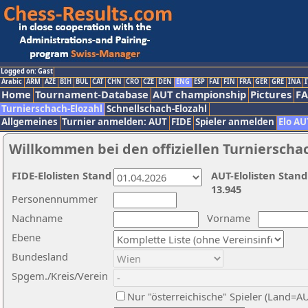
Logged on: Gast
Arabic
ARM
AZE
BIH
BUL
CAT
CHN
CRO
CZE
DEN
ENG
ESP
FAI
FIN
FRA
GER
GRE
INA
I
Home
Tournament-Database
AUT championship
Pictures
F
Turnierschach-Elozahl
Schnellschach-Elozahl
Allgemeines
Turnier anmelden: AUT
FIDE
Spieler anmelden
Elo AU
Willkommen bei den offiziellen Turnierscha
FIDE-Elolisten Stand
AUT-Elolisten Stand
13.945
Personennummer
Nachname
Vorname
Ebene
Bundesland
Spgem./Kreis/Verein
Nur "österreichische" Spieler (Land=A