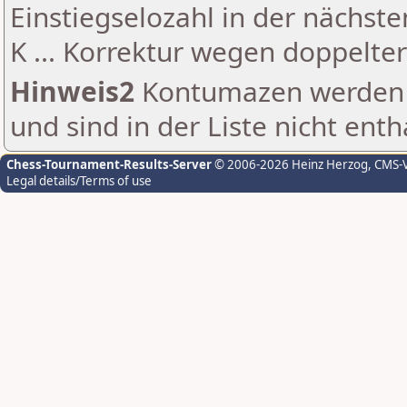
Einstiegselozahl in der nächst
K ... Korrektur wegen doppelt
Hinweis2
Kontumazen werden g
und sind in der Liste nicht enth
Chess-Tournament-Results-Server
© 2006-2026 Heinz Herzog
, CMS-
Legal details/Terms of use