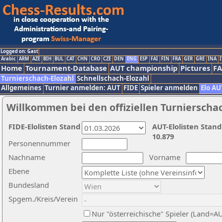
Logged on: Gast
Arabic
ARM
AZE
BIH
BUL
CAT
CHN
CRO
CZE
DEN
ENG
ESP
FAI
FIN
FRA
GER
GRE
INA
I
Home
Tournament-Database
AUT championship
Pictures
F
Turnierschach-Elozahl
Schnellschach-Elozahl
Allgemeines
Turnier anmelden: AUT
FIDE
Spieler anmelden
Elo AU
Willkommen bei den offiziellen Turnierscha
FIDE-Elolisten Stand
AUT-Elolisten Stand
10.879
Personennummer
Nachname
Vorname
Ebene
Bundesland
Spgem./Kreis/Verein
Nur "österreichische" Spieler (Land=A