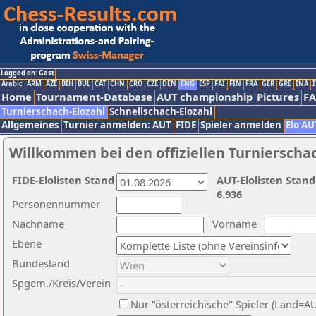
Logged on: Gast
Arabic
ARM
AZE
BIH
BUL
CAT
CHN
CRO
CZE
DEN
ENG
ESP
FAI
FIN
FRA
GER
GRE
INA
I
Home
Tournament-Database
AUT championship
Pictures
F
Turnierschach-Elozahl
Schnellschach-Elozahl
Allgemeines
Turnier anmelden: AUT
FIDE
Spieler anmelden
Elo AU
Willkommen bei den offiziellen Turnierscha
FIDE-Elolisten Stand
AUT-Elolisten Stand
6.936
Personennummer
Nachname
Vorname
Ebene
Bundesland
Spgem./Kreis/Verein
Nur "österreichische" Spieler (Land=A