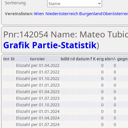
Sortierung
Vereinslisten:
Wien
Niederösterreich
Burgenland
Oberösterrei
Pnr:142054 Name: Mateo Tubic
Grafik Partie-Statistik
)
tnr
St
turnier
bdld
rd
datum
f
K
erg
elo+/-
gegn
Elozahl per 01.04.2022
0
0
Elozahl per 01.07.2022
0
0
Elozahl per 01.10.2022
0
0
Elozahl per 01.01.2023
0
0
Elozahl per 01.04.2023
0
0
Elozahl per 01.07.2023
0
0
Elozahl per 01.10.2023
0
0
Elozahl per 01.01.2024
0
0
Elozahl per 01.04.2024
0
0
Elozahl per 01.07.2024
0
0