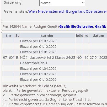
Sortierung
Vereinslisten:
Wien
Niederösterreich
Burgenland
Oberösterrei
Pnr:142044 Name: Rüdiger Gnedt (
Grafik Elo-Zeitreihe
,
Grafik 
tnr
St
turnier
bdld
rd
datum
Elozahl per 01.07.2025
Elozahl per 01.10.2025
Elozahl per 01.01.2026
971601
E
NÖ Industrieviertel 2 Klasse 24/25
NÖ
10
27.04.2025
Gesamtpartien 1
Elozahl per 01.04.2026
Elozahl per 01.07.2026
Elozahl per 01.10.2026
Hinweis1
Wertebereich Feld St (Status)
blank ... Partie gewertet in aktueller Periode gespielt
V ... Partie gewertet in Vorperiode(n) gespielt
- ... Partie nicht gewertet, da Gegner keine Elozahl hat.
E ... Partie vorgemerkt zur Berechnung der Einstiegselozahl in