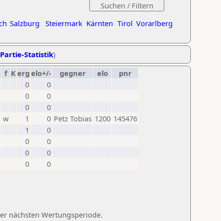
ch
Salzburg
Steiermark
Kärnten
Tirol
Vorarlberg
Partie-Statistik
)
f
K
erg
elo+/-
gegner
elo
pnr
0
0
0
0
0
0
w
1
0
Petz Tobias
1200
145476
1
0
0
0
0
0
0
0
 der nächsten Wertungsperiode.