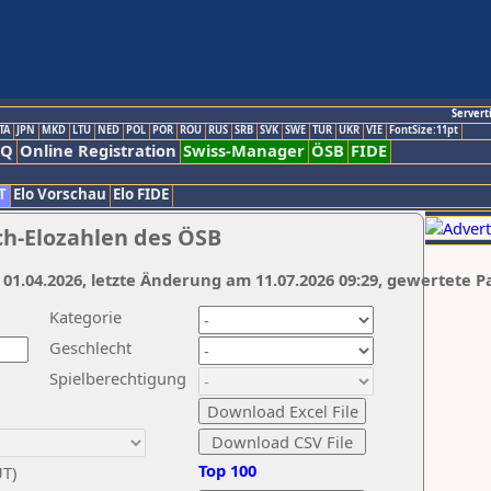
Servert
TA
JPN
MKD
LTU
NED
POL
POR
ROU
RUS
SRB
SVK
SWE
TUR
UKR
VIE
FontSize:11pt
AQ
Online Registration
Swiss-Manager
ÖSB
FIDE
T
Elo Vorschau
Elo FIDE
ch-Elozahlen des ÖSB
 01.04.2026, letzte Änderung am 11.07.2026 09:29, gewertete P
Kategorie
Geschlecht
Spielberechtigung
Top 100
UT)