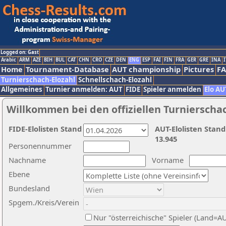
Logged on: Gast
Arabic
ARM
AZE
BIH
BUL
CAT
CHN
CRO
CZE
DEN
ENG
ESP
FAI
FIN
FRA
GER
GRE
INA
I
Home
Tournament-Database
AUT championship
Pictures
F
Turnierschach-Elozahl
Schnellschach-Elozahl
Allgemeines
Turnier anmelden: AUT
FIDE
Spieler anmelden
Elo AU
Willkommen bei den offiziellen Turnierscha
FIDE-Elolisten Stand
AUT-Elolisten Stand
13.945
Personennummer
Nachname
Vorname
Ebene
Bundesland
Spgem./Kreis/Verein
Nur "österreichische" Spieler (Land=A