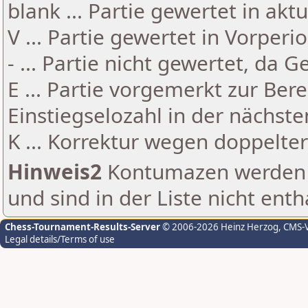
blank ... Partie gewertet in akt
V ... Partie gewertet in Vorperi
- ... Partie nicht gewertet, da 
E ... Partie vorgemerkt zur Be
Einstiegselozahl in der nächst
K ... Korrektur wegen doppelt
Hinweis2
Kontumazen werden g
und sind in der Liste nicht enth
Chess-Tournament-Results-Server
© 2006-2026 Heinz Herzog
, CMS-
Legal details/Terms of use