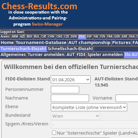
Logged on: Gast
Arabic
ARM
AZE
BIH
BUL
CAT
CHN
CRO
CZE
DEN
ENG
ESP
FAI
FIN
FRA
GER
GRE
INA
I
Home
Tournament-Database
AUT championship
Pictures
F
Turnierschach-Elozahl
Schnellschach-Elozahl
Allgemeines
Turnier anmelden: AUT
FIDE
Spieler anmelden
Elo AU
Willkommen bei den offiziellen Turnierscha
FIDE-Elolisten Stand
AUT-Elolisten Stand
13.945
Personennummer
Nachname
Vorname
Ebene
Bundesland
Spgem./Kreis/Verein
Nur "österreichische" Spieler (Land=A