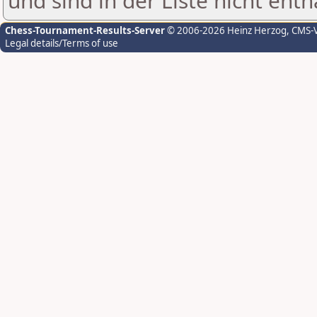
und sind in der Liste nicht enth
Chess-Tournament-Results-Server
© 2006-2026 Heinz Herzog
, CMS-
Legal details/Terms of use