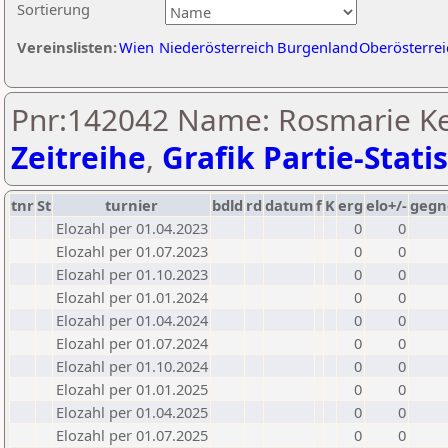
Sortierung
Vereinslisten:
Wien
Niederösterreich
Burgenland
Oberösterrei
Pnr:142042 Name: Rosmarie Ke
Zeitreihe
,
Grafik Partie-Statis
tnr
St
turnier
bdld
rd
datum
f
K
erg
elo+/-
gegn
Elozahl per 01.04.2023
0
0
Elozahl per 01.07.2023
0
0
Elozahl per 01.10.2023
0
0
Elozahl per 01.01.2024
0
0
Elozahl per 01.04.2024
0
0
Elozahl per 01.07.2024
0
0
Elozahl per 01.10.2024
0
0
Elozahl per 01.01.2025
0
0
Elozahl per 01.04.2025
0
0
Elozahl per 01.07.2025
0
0