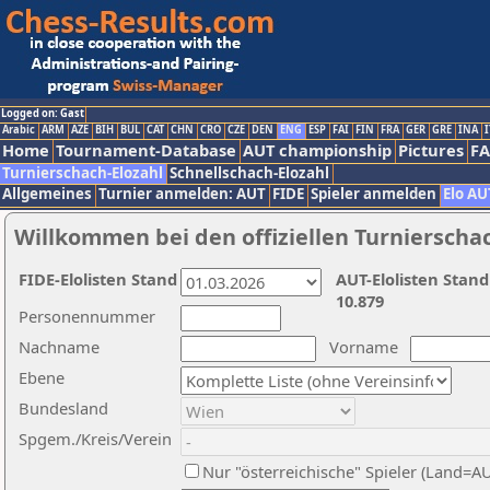
Logged on: Gast
Arabic
ARM
AZE
BIH
BUL
CAT
CHN
CRO
CZE
DEN
ENG
ESP
FAI
FIN
FRA
GER
GRE
INA
I
Home
Tournament-Database
AUT championship
Pictures
F
Turnierschach-Elozahl
Schnellschach-Elozahl
Allgemeines
Turnier anmelden: AUT
FIDE
Spieler anmelden
Elo AU
Willkommen bei den offiziellen Turnierscha
FIDE-Elolisten Stand
AUT-Elolisten Stand
10.879
Personennummer
Nachname
Vorname
Ebene
Bundesland
Spgem./Kreis/Verein
Nur "österreichische" Spieler (Land=A