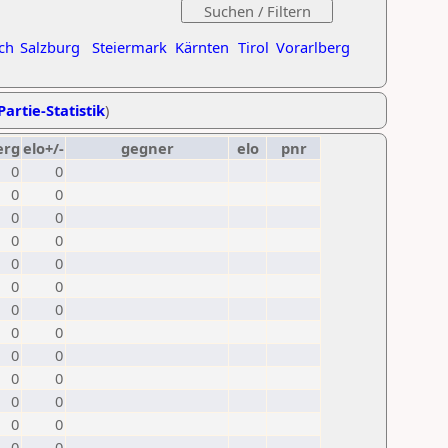
ch
Salzburg
Steiermark
Kärnten
Tirol
Vorarlberg
Partie-Statistik
)
erg
elo+/-
gegner
elo
pnr
0
0
0
0
0
0
0
0
0
0
0
0
0
0
0
0
0
0
0
0
0
0
0
0
0
0