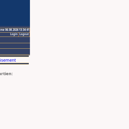
ime 06.08.2026 13:34:41
Login
Logout
artien: