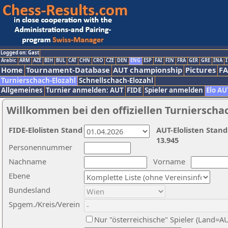
Logged on: Gast
Arabic
ARM
AZE
BIH
BUL
CAT
CHN
CRO
CZE
DEN
ENG
ESP
FAI
FIN
FRA
GER
GRE
INA
I
Home
Tournament-Database
AUT championship
Pictures
F
Turnierschach-Elozahl
Schnellschach-Elozahl
Allgemeines
Turnier anmelden: AUT
FIDE
Spieler anmelden
Elo AU
Willkommen bei den offiziellen Turnierscha
FIDE-Elolisten Stand
AUT-Elolisten Stand
13.945
Personennummer
Nachname
Vorname
Ebene
Bundesland
Spgem./Kreis/Verein
Nur "österreichische" Spieler (Land=A