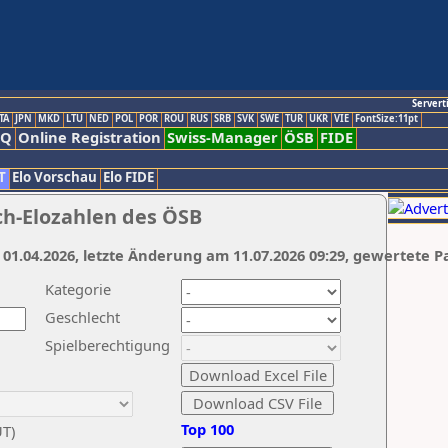
Servert
TA
JPN
MKD
LTU
NED
POL
POR
ROU
RUS
SRB
SVK
SWE
TUR
UKR
VIE
FontSize:11pt
AQ
Online Registration
Swiss-Manager
ÖSB
FIDE
T
Elo Vorschau
Elo FIDE
ch-Elozahlen des ÖSB
 01.04.2026, letzte Änderung am 11.07.2026 09:29, gewertete P
Kategorie
Geschlecht
Spielberechtigung
Top 100
UT)