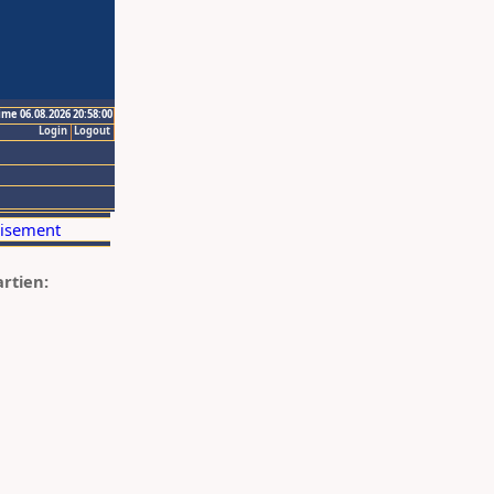
ime 06.08.2026 20:58:00
Login
Logout
artien: