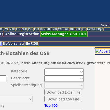
Servert
TA
JPN
MKD
LTU
NED
POL
POR
ROU
RUS
SRB
SVK
SWE
TUR
UKR
VIE
FontSize:11pt
AQ
Online Registration
Swiss-Manager
ÖSB
FIDE
T
Elo Vorschau
Elo FIDE
ch-Elozahlen des ÖSB
 01.04.2025, letzte Änderung am 08.04.2025 09:23, gewertete P
Kategorie
Geschlecht
Spielberechtigung
Top 100
UT)