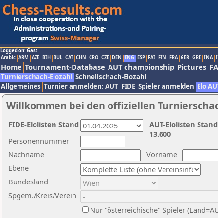
Logged on: Gast
Arabic
ARM
AZE
BIH
BUL
CAT
CHN
CRO
CZE
DEN
ENG
ESP
FAI
FIN
FRA
GER
GRE
INA
I
Home
Tournament-Database
AUT championship
Pictures
F
Turnierschach-Elozahl
Schnellschach-Elozahl
Allgemeines
Turnier anmelden: AUT
FIDE
Spieler anmelden
Elo AU
Willkommen bei den offiziellen Turnierscha
FIDE-Elolisten Stand
AUT-Elolisten Stand
13.600
Personennummer
Nachname
Vorname
Ebene
Bundesland
Spgem./Kreis/Verein
Nur "österreichische" Spieler (Land=A