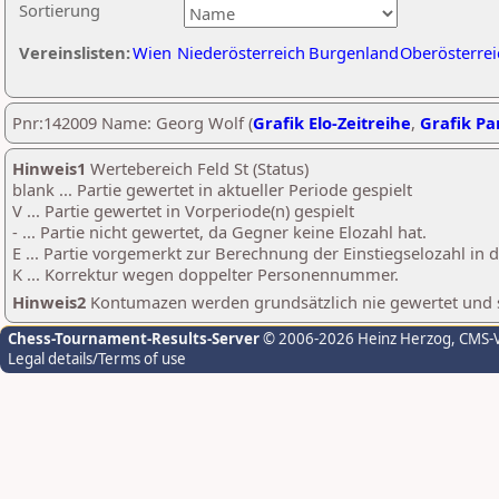
Sortierung
Vereinslisten:
Wien
Niederösterreich
Burgenland
Oberösterrei
Pnr:142009 Name: Georg Wolf (
Grafik Elo-Zeitreihe
,
Grafik Par
Hinweis1
Wertebereich Feld St (Status)
blank ... Partie gewertet in aktueller Periode gespielt
V ... Partie gewertet in Vorperiode(n) gespielt
- ... Partie nicht gewertet, da Gegner keine Elozahl hat.
E ... Partie vorgemerkt zur Berechnung der Einstiegselozahl in
K ... Korrektur wegen doppelter Personennummer.
Hinweis2
Kontumazen werden grundsätzlich nie gewertet und sin
Chess-Tournament-Results-Server
© 2006-2026 Heinz Herzog
, CMS-
Legal details/Terms of use