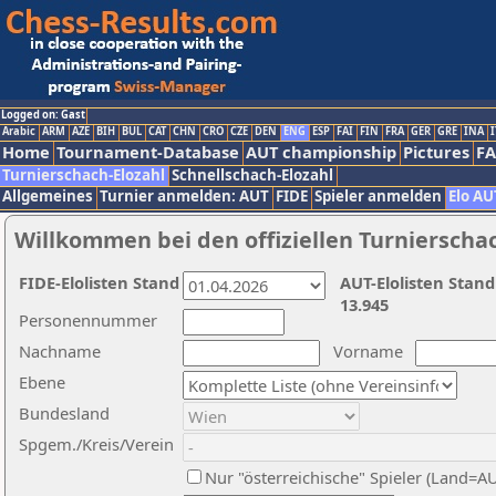
Logged on: Gast
Arabic
ARM
AZE
BIH
BUL
CAT
CHN
CRO
CZE
DEN
ENG
ESP
FAI
FIN
FRA
GER
GRE
INA
I
Home
Tournament-Database
AUT championship
Pictures
F
Turnierschach-Elozahl
Schnellschach-Elozahl
Allgemeines
Turnier anmelden: AUT
FIDE
Spieler anmelden
Elo AU
Willkommen bei den offiziellen Turnierscha
FIDE-Elolisten Stand
AUT-Elolisten Stand
13.945
Personennummer
Nachname
Vorname
Ebene
Bundesland
Spgem./Kreis/Verein
Nur "österreichische" Spieler (Land=A