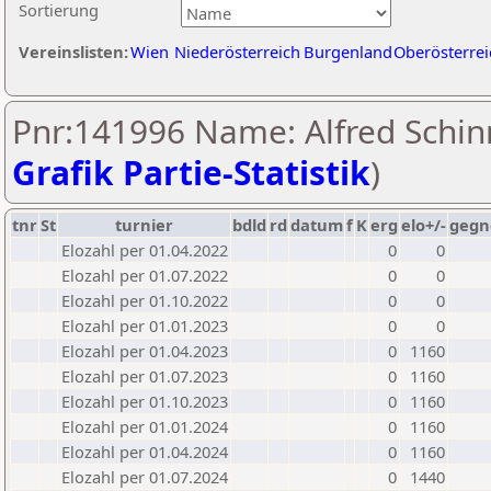
Sortierung
Vereinslisten:
Wien
Niederösterreich
Burgenland
Oberösterrei
Pnr:141996 Name: Alfred Schinn
Grafik Partie-Statistik
)
tnr
St
turnier
bdld
rd
datum
f
K
erg
elo+/-
gegn
Elozahl per 01.04.2022
0
0
Elozahl per 01.07.2022
0
0
Elozahl per 01.10.2022
0
0
Elozahl per 01.01.2023
0
0
Elozahl per 01.04.2023
0
1160
Elozahl per 01.07.2023
0
1160
Elozahl per 01.10.2023
0
1160
Elozahl per 01.01.2024
0
1160
Elozahl per 01.04.2024
0
1160
Elozahl per 01.07.2024
0
1440