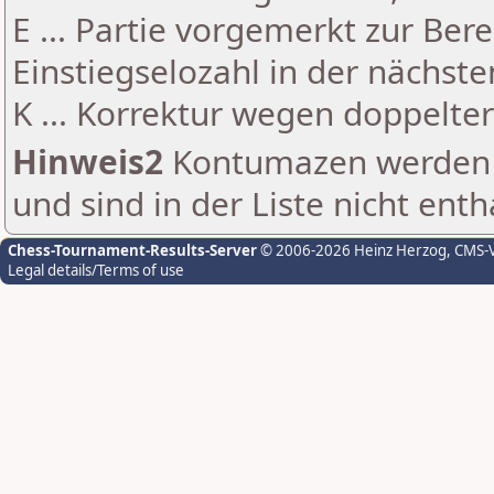
E ... Partie vorgemerkt zur Be
Einstiegselozahl in der nächst
K ... Korrektur wegen doppelt
Hinweis2
Kontumazen werden g
und sind in der Liste nicht enth
Chess-Tournament-Results-Server
© 2006-2026 Heinz Herzog
, CMS-
Legal details/Terms of use