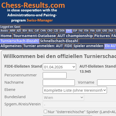
Logged on: Gast
Arabic
ARM
AZE
BIH
BUL
CAT
CHN
CRO
CZE
DEN
ENG
ESP
FAI
FIN
FRA
GER
GRE
INA
I
Home
Tournament-Database
AUT championship
Pictures
F
Turnierschach-Elozahl
Schnellschach-Elozahl
Allgemeines
Turnier anmelden: AUT
FIDE
Spieler anmelden
Elo AU
Willkommen bei den offiziellen Turnierscha
FIDE-Elolisten Stand
AUT-Elolisten Stand
13.945
Personennummer
Nachname
Vorname
Ebene
Bundesland
Spgem./Kreis/Verein
Nur "österreichische" Spieler (Land=A