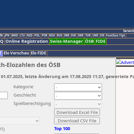
Servert
TA
JPN
MKD
LTU
NED
POL
POR
ROU
RUS
SRB
SVK
SWE
TUR
UKR
VIE
FontSize:11pt
AQ
Online Registration
Swiss-Manager
ÖSB
FIDE
T
Elo Vorschau
Elo FIDE
ch-Elozahlen des ÖSB
 01.07.2025, letzte Änderung am 17.08.2025 11:27, gewertete P
Kategorie
Geschlecht
Spielberechtigung
Top 100
UT)