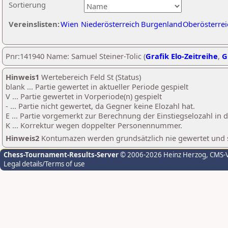
Sortierung
Vereinslisten:
Wien
Niederösterreich
Burgenland
Oberösterrei
Pnr:141940 Name: Samuel Steiner-Tolic (
Grafik Elo-Zeitreihe
,
G
Hinweis1
Wertebereich Feld St (Status)
blank ... Partie gewertet in aktueller Periode gespielt
V ... Partie gewertet in Vorperiode(n) gespielt
- ... Partie nicht gewertet, da Gegner keine Elozahl hat.
E ... Partie vorgemerkt zur Berechnung der Einstiegselozahl in
K ... Korrektur wegen doppelter Personennummer.
Hinweis2
Kontumazen werden grundsätzlich nie gewertet und sin
Chess-Tournament-Results-Server
© 2006-2026 Heinz Herzog
, CMS-
Legal details/Terms of use