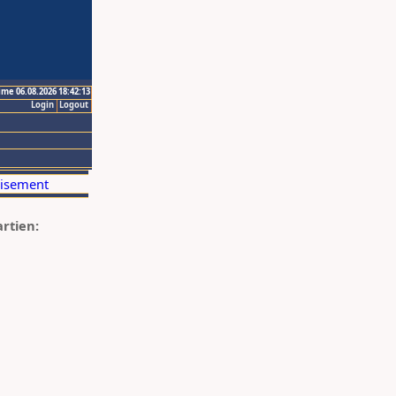
ime 06.08.2026 18:42:13
Login
Logout
artien: