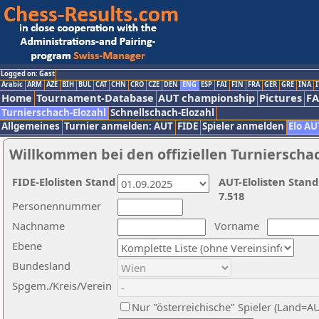
Logged on: Gast
Arabic
ARM
AZE
BIH
BUL
CAT
CHN
CRO
CZE
DEN
ENG
ESP
FAI
FIN
FRA
GER
GRE
INA
I
Home
Tournament-Database
AUT championship
Pictures
F
Turnierschach-Elozahl
Schnellschach-Elozahl
Allgemeines
Turnier anmelden: AUT
FIDE
Spieler anmelden
Elo AU
Willkommen bei den offiziellen Turnierscha
FIDE-Elolisten Stand
AUT-Elolisten Stand
7.518
Personennummer
Nachname
Vorname
Ebene
Bundesland
Spgem./Kreis/Verein
Nur "österreichische" Spieler (Land=A