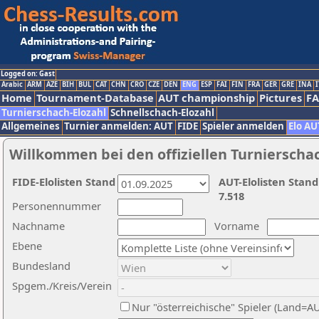
Logged on: Gast
Arabic
ARM
AZE
BIH
BUL
CAT
CHN
CRO
CZE
DEN
ENG
ESP
FAI
FIN
FRA
GER
GRE
INA
I
Home
Tournament-Database
AUT championship
Pictures
F
Turnierschach-Elozahl
Schnellschach-Elozahl
Allgemeines
Turnier anmelden: AUT
FIDE
Spieler anmelden
Elo AU
Willkommen bei den offiziellen Turnierscha
FIDE-Elolisten Stand
AUT-Elolisten Stand
7.518
Personennummer
Nachname
Vorname
Ebene
Bundesland
Spgem./Kreis/Verein
Nur "österreichische" Spieler (Land=A