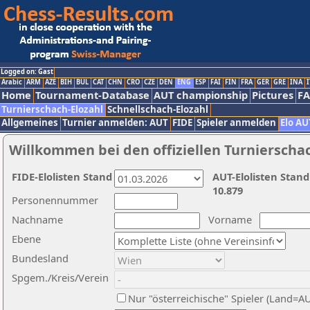
Logged on: Gast
Arabic
ARM
AZE
BIH
BUL
CAT
CHN
CRO
CZE
DEN
ENG
ESP
FAI
FIN
FRA
GER
GRE
INA
I
Home
Tournament-Database
AUT championship
Pictures
F
Turnierschach-Elozahl
Schnellschach-Elozahl
Allgemeines
Turnier anmelden: AUT
FIDE
Spieler anmelden
Elo AU
Willkommen bei den offiziellen Turnierscha
FIDE-Elolisten Stand
AUT-Elolisten Stand
10.879
Personennummer
Nachname
Vorname
Ebene
Bundesland
Spgem./Kreis/Verein
Nur "österreichische" Spieler (Land=A