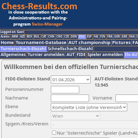
Logged on: Gast
Arabic
ARM
AZE
BIH
BUL
CAT
CHN
CRO
CZE
DEN
ENG
ESP
FAI
FIN
FRA
GER
GRE
INA
I
Home
Tournament-Database
AUT championship
Pictures
F
Turnierschach-Elozahl
Schnellschach-Elozahl
Allgemeines
Turnier anmelden: AUT
FIDE
Spieler anmelden
Elo AU
Willkommen bei den offiziellen Turnierscha
FIDE-Elolisten Stand
AUT-Elolisten Stand
13.945
Personennummer
Nachname
Vorname
Ebene
Bundesland
Spgem./Kreis/Verein
Nur "österreichische" Spieler (Land=A