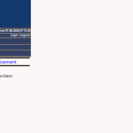
ime 07.08.2026 07:13:25
Login
Logout
artien: