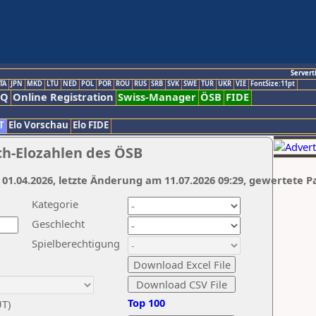
Servert
TA
JPN
MKD
LTU
NED
POL
POR
ROU
RUS
SRB
SVK
SWE
TUR
UKR
VIE
FontSize:11pt
AQ
Online Registration
Swiss-Manager
ÖSB
FIDE
T
Elo Vorschau
Elo FIDE
ch-Elozahlen des ÖSB
 01.04.2026, letzte Änderung am 11.07.2026 09:29, gewertete P
Kategorie
Geschlecht
Spielberechtigung
Top 100
UT)