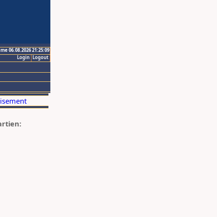
ime 06.08.2026 21:25:09
Login
Logout
artien: