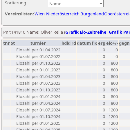
Sortierung
Vereinslisten:
Wien
Niederösterreich
Burgenland
Oberösterrei
Pnr:141810 Name: Oliver Rella (
Grafik Elo-Zeitreihe
,
Grafik Par
tnr
St
turnier
bdld
rd
datum
f
K
erg
elo+/-
gegn
Elozahl per 01.04.2022
0
0
Elozahl per 01.07.2022
0
0
Elozahl per 01.10.2022
0
800
Elozahl per 01.01.2023
0
800
Elozahl per 01.04.2023
0
800
Elozahl per 01.07.2023
0
800
Elozahl per 01.10.2023
0
800
Elozahl per 01.01.2024
0
800
Elozahl per 01.04.2024
0
800
Elozahl per 01.07.2024
0
1200
Elozahl per 01.10.2024
0
1200
Elozahl per 01.01.2025
0
1200
Elozahl per 01.04.2025
0
1200