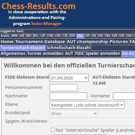
Logged on: Gast
Arabic
ARM
AZE
BIH
BUL
CAT
CHN
CRO
CZE
DEN
ENG
ESP
FAI
FIN
FRA
GER
GRE
INA
I
Home
Tournament-Database
AUT championship
Pictures
F
Turnierschach-Elozahl
Schnellschach-Elozahl
Allgemeines
Turnier anmelden: AUT
FIDE
Spieler anmelden
Elo AU
Willkommen bei den offiziellen Turnierscha
FIDE-Elolisten Stand
AUT-Elolisten Stand
13.945
Personennummer
Nachname
Vorname
Ebene
Bundesland
Spgem./Kreis/Verein
Nur "österreichische" Spieler (Land=A