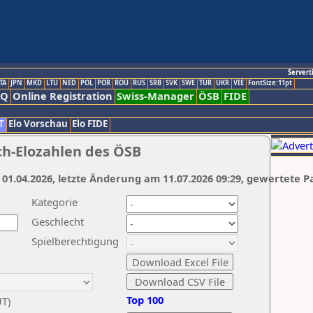
Servert
TA
JPN
MKD
LTU
NED
POL
POR
ROU
RUS
SRB
SVK
SWE
TUR
UKR
VIE
FontSize:11pt
AQ
Online Registration
Swiss-Manager
ÖSB
FIDE
T
Elo Vorschau
Elo FIDE
ch-Elozahlen des ÖSB
 01.04.2026, letzte Änderung am 11.07.2026 09:29, gewertete P
Kategorie
Geschlecht
Spielberechtigung
Top 100
UT)