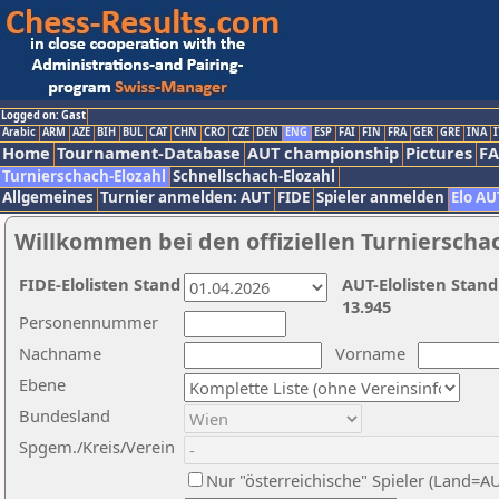
Logged on: Gast
Arabic
ARM
AZE
BIH
BUL
CAT
CHN
CRO
CZE
DEN
ENG
ESP
FAI
FIN
FRA
GER
GRE
INA
I
Home
Tournament-Database
AUT championship
Pictures
F
Turnierschach-Elozahl
Schnellschach-Elozahl
Allgemeines
Turnier anmelden: AUT
FIDE
Spieler anmelden
Elo AU
Willkommen bei den offiziellen Turnierscha
FIDE-Elolisten Stand
AUT-Elolisten Stand
13.945
Personennummer
Nachname
Vorname
Ebene
Bundesland
Spgem./Kreis/Verein
Nur "österreichische" Spieler (Land=A