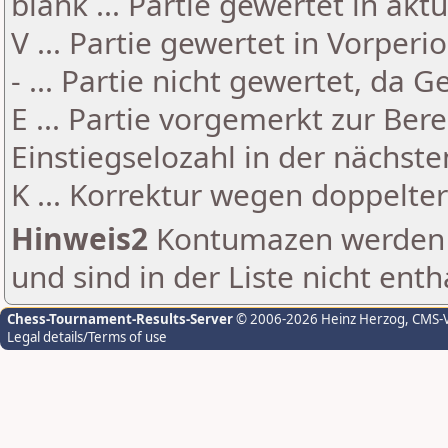
blank ... Partie gewertet in akt
V ... Partie gewertet in Vorperi
- ... Partie nicht gewertet, da 
E ... Partie vorgemerkt zur Be
Einstiegselozahl in der nächst
K ... Korrektur wegen doppelt
Hinweis2
Kontumazen werden g
und sind in der Liste nicht enth
Chess-Tournament-Results-Server
© 2006-2026 Heinz Herzog
, CMS-
Legal details/Terms of use