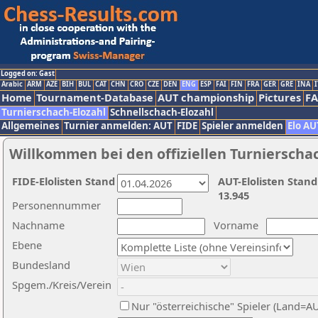
Logged on: Gast
Arabic
ARM
AZE
BIH
BUL
CAT
CHN
CRO
CZE
DEN
ENG
ESP
FAI
FIN
FRA
GER
GRE
INA
I
Home
Tournament-Database
AUT championship
Pictures
F
Turnierschach-Elozahl
Schnellschach-Elozahl
Allgemeines
Turnier anmelden: AUT
FIDE
Spieler anmelden
Elo AU
Willkommen bei den offiziellen Turnierscha
FIDE-Elolisten Stand
AUT-Elolisten Stand
13.945
Personennummer
Nachname
Vorname
Ebene
Bundesland
Spgem./Kreis/Verein
Nur "österreichische" Spieler (Land=A