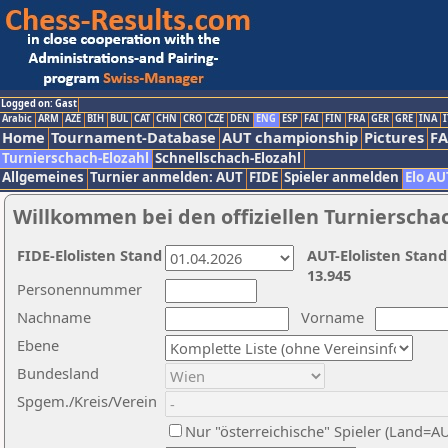
Logged on: Gast
Arabic
ARM
AZE
BIH
BUL
CAT
CHN
CRO
CZE
DEN
ENG
ESP
FAI
FIN
FRA
GER
GRE
INA
I
Home
Tournament-Database
AUT championship
Pictures
F
Turnierschach-Elozahl
Schnellschach-Elozahl
Allgemeines
Turnier anmelden: AUT
FIDE
Spieler anmelden
Elo AU
Willkommen bei den offiziellen Turnierscha
FIDE-Elolisten Stand
AUT-Elolisten Stand
13.945
Personennummer
Nachname
Vorname
Ebene
Bundesland
Spgem./Kreis/Verein
Nur "österreichische" Spieler (Land=A