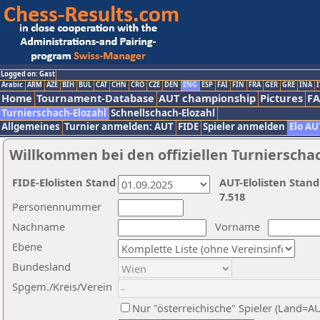
Logged on: Gast
Arabic
ARM
AZE
BIH
BUL
CAT
CHN
CRO
CZE
DEN
ENG
ESP
FAI
FIN
FRA
GER
GRE
INA
I
Home
Tournament-Database
AUT championship
Pictures
F
Turnierschach-Elozahl
Schnellschach-Elozahl
Allgemeines
Turnier anmelden: AUT
FIDE
Spieler anmelden
Elo AU
Willkommen bei den offiziellen Turnierscha
FIDE-Elolisten Stand
AUT-Elolisten Stand
7.518
Personennummer
Nachname
Vorname
Ebene
Bundesland
Spgem./Kreis/Verein
Nur "österreichische" Spieler (Land=A