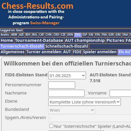
Logged on: Gast
Arabic
ARM
AZE
BIH
BUL
CAT
CHN
CRO
CZE
DEN
ENG
ESP
FAI
FIN
FRA
GER
GRE
INA
I
Home
Tournament-Database
AUT championship
Pictures
F
Turnierschach-Elozahl
Schnellschach-Elozahl
Allgemeines
Turnier anmelden: AUT
FIDE
Spieler anmelden
Elo AU
Willkommen bei den offiziellen Turnierscha
FIDE-Elolisten Stand
AUT-Elolisten Stand
7.518
Personennummer
Nachname
Vorname
Ebene
Bundesland
Spgem./Kreis/Verein
Nur "österreichische" Spieler (Land=A