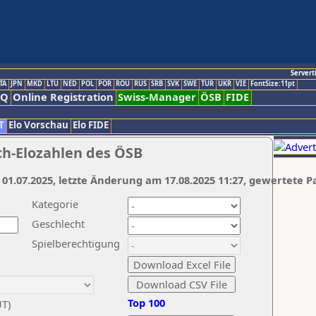
Servert
TA
JPN
MKD
LTU
NED
POL
POR
ROU
RUS
SRB
SVK
SWE
TUR
UKR
VIE
FontSize:11pt
AQ
Online Registration
Swiss-Manager
ÖSB
FIDE
T
Elo Vorschau
Elo FIDE
ch-Elozahlen des ÖSB
 01.07.2025, letzte Änderung am 17.08.2025 11:27, gewertete P
Kategorie
Geschlecht
Spielberechtigung
Top 100
UT)