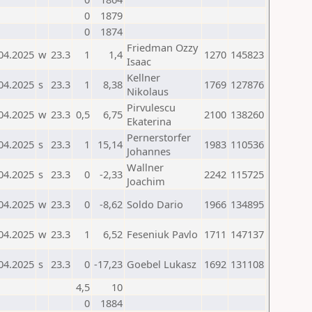
0
1879
0
1874
Friedman Ozzy
04.2025
w
23.3
1
1,4
1270
145823
Isaac
Kellner
04.2025
s
23.3
1
8,38
1769
127876
Nikolaus
Pirvulescu
04.2025
w
23.3
0,5
6,75
2100
138260
Ekaterina
Pernerstorfer
04.2025
s
23.3
1
15,14
1983
110536
Johannes
Wallner
04.2025
s
23.3
0
-2,33
2242
115725
Joachim
04.2025
w
23.3
0
-8,62
Soldo Dario
1966
134895
04.2025
w
23.3
1
6,52
Feseniuk Pavlo
1711
147137
04.2025
s
23.3
0
-17,23
Goebel Lukasz
1692
131108
4,5
10
0
1884