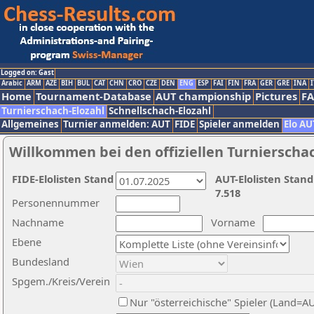
Logged on: Gast
Arabic
ARM
AZE
BIH
BUL
CAT
CHN
CRO
CZE
DEN
ENG
ESP
FAI
FIN
FRA
GER
GRE
INA
I
Home
Tournament-Database
AUT championship
Pictures
F
Turnierschach-Elozahl
Schnellschach-Elozahl
Allgemeines
Turnier anmelden: AUT
FIDE
Spieler anmelden
Elo AU
Willkommen bei den offiziellen Turnierscha
FIDE-Elolisten Stand
AUT-Elolisten Stand
7.518
Personennummer
Nachname
Vorname
Ebene
Bundesland
Spgem./Kreis/Verein
Nur "österreichische" Spieler (Land=A