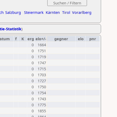
ch
Salzburg
Steiermark
Kärnten
Tirol
Vorarlberg
ie-Statistik
)
atum
f
K
erg
elo+/-
gegner
elo
pnr
0
1664
0
1751
0
1719
0
1747
0
1715
0
1703
0
1727
0
1750
0
1754
0
1743
0
1775
0
1855
0
1864