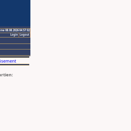
ime 08.08.2026 04:57:02
Login
Logout
artien: