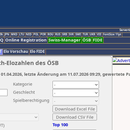
Servert
TA
JPN
MKD
LTU
NED
POL
POR
ROU
RUS
SRB
SVK
SWE
TUR
UKR
VIE
FontSize:11pt
AQ
Online Registration
Swiss-Manager
ÖSB
FIDE
T
Elo Vorschau
Elo FIDE
ch-Elozahlen des ÖSB
 01.04.2026, letzte Änderung am 11.07.2026 09:29, gewertete P
Kategorie
Geschlecht
Spielberechtigung
Top 100
UT)