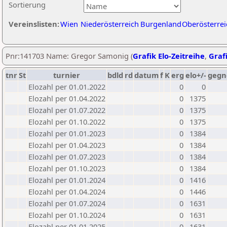
Sortierung
Vereinslisten:
Wien
Niederösterreich
Burgenland
Oberösterrei
Pnr:141703 Name: Gregor Samonig (
Grafik Elo-Zeitreihe
,
Grafi
tnr
St
turnier
bdld
rd
datum
f
K
erg
elo+/-
gegn
Elozahl per 01.01.2022
0
0
Elozahl per 01.04.2022
0
1375
Elozahl per 01.07.2022
0
1375
Elozahl per 01.10.2022
0
1375
Elozahl per 01.01.2023
0
1384
Elozahl per 01.04.2023
0
1384
Elozahl per 01.07.2023
0
1384
Elozahl per 01.10.2023
0
1384
Elozahl per 01.01.2024
0
1416
Elozahl per 01.04.2024
0
1446
Elozahl per 01.07.2024
0
1631
Elozahl per 01.10.2024
0
1631
Elozahl per 01.01.2025
0
1631