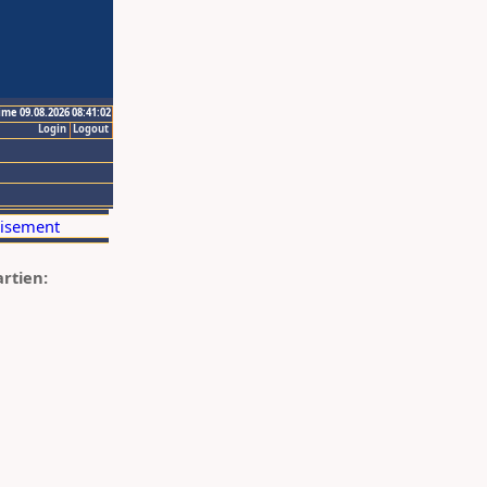
ime 09.08.2026 08:41:02
Login
Logout
artien: