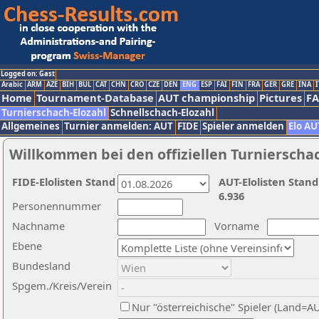
Logged on: Gast
Arabic
ARM
AZE
BIH
BUL
CAT
CHN
CRO
CZE
DEN
ENG
ESP
FAI
FIN
FRA
GER
GRE
INA
I
Home
Tournament-Database
AUT championship
Pictures
F
Turnierschach-Elozahl
Schnellschach-Elozahl
Allgemeines
Turnier anmelden: AUT
FIDE
Spieler anmelden
Elo AU
Willkommen bei den offiziellen Turnierscha
FIDE-Elolisten Stand
AUT-Elolisten Stand
6.936
Personennummer
Nachname
Vorname
Ebene
Bundesland
Spgem./Kreis/Verein
Nur "österreichische" Spieler (Land=A