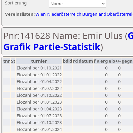
Sortierung
Vereinslisten:
Wien
Niederösterreich
Burgenland
Oberösterrei
Pnr:141628 Name: Emir Ulus (
G
Grafik Partie-Statistik
)
tnr
St
turnier
bdld
rd
datum
f
K
erg
elo+/-
gegn
Elozahl per 01.10.2021
0
0
Elozahl per 01.01.2022
0
0
Elozahl per 01.04.2022
0
0
Elozahl per 01.07.2022
0
0
Elozahl per 01.10.2022
0
0
Elozahl per 01.01.2023
0
0
Elozahl per 01.04.2023
0
0
Elozahl per 01.07.2023
0
0
Elozahl per 01.10.2023
0
0
Elozahl per 01.01.2024
0
0