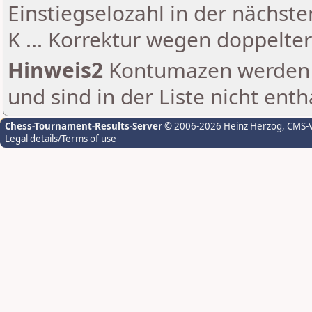
Einstiegselozahl in der nächst
K ... Korrektur wegen doppelt
Hinweis2
Kontumazen werden g
und sind in der Liste nicht enth
Chess-Tournament-Results-Server
© 2006-2026 Heinz Herzog
, CMS-
Legal details/Terms of use