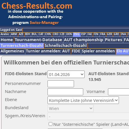
Logged on: Gast
Arabic
ARM
AZE
BIH
BUL
CAT
CHN
CRO
CZE
DEN
ENG
ESP
FAI
FIN
FRA
GER
GRE
INA
I
Home
Tournament-Database
AUT championship
Pictures
F
Turnierschach-Elozahl
Schnellschach-Elozahl
Allgemeines
Turnier anmelden: AUT
FIDE
Spieler anmelden
Elo AU
Willkommen bei den offiziellen Turnierscha
FIDE-Elolisten Stand
AUT-Elolisten Stand
13.945
Personennummer
Nachname
Vorname
Ebene
Bundesland
Spgem./Kreis/Verein
Nur "österreichische" Spieler (Land=A