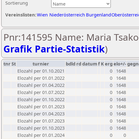
Sortierung
Vereinslisten:
Wien
Niederösterreich
Burgenland
Oberösterrei
Pnr:141595 Name: Maria Tsako
Grafik Partie-Statistik
)
tnr
St
turnier
bdld
rd
datum
f
K
erg
elo+/-
gegn
Elozahl per 01.10.2021
0
1648
Elozahl per 01.01.2022
0
1648
Elozahl per 01.04.2022
0
1648
Elozahl per 01.07.2022
0
1648
Elozahl per 01.10.2022
0
1648
Elozahl per 01.01.2023
0
1648
Elozahl per 01.04.2023
0
1648
Elozahl per 01.07.2023
0
1648
Elozahl per 01.10.2023
0
1648
Elozahl per 01.01.2024
0
0