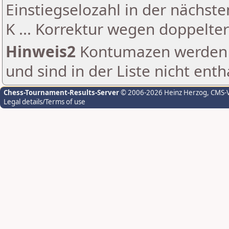
Einstiegselozahl in der nächst
K ... Korrektur wegen doppelt
Hinweis2
Kontumazen werden g
und sind in der Liste nicht enth
Chess-Tournament-Results-Server
© 2006-2026 Heinz Herzog
, CMS-
Legal details/Terms of use