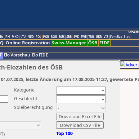
Servert
TA
JPN
MKD
LTU
NED
POL
POR
ROU
RUS
SRB
SVK
SWE
TUR
UKR
VIE
FontSize:11pt
AQ
Online Registration
Swiss-Manager
ÖSB
FIDE
T
Elo Vorschau
Elo FIDE
ch-Elozahlen des ÖSB
 01.07.2025, letzte Änderung am 17.08.2025 11:27, gewertete P
Kategorie
Geschlecht
Spielberechtigung
Top 100
UT)