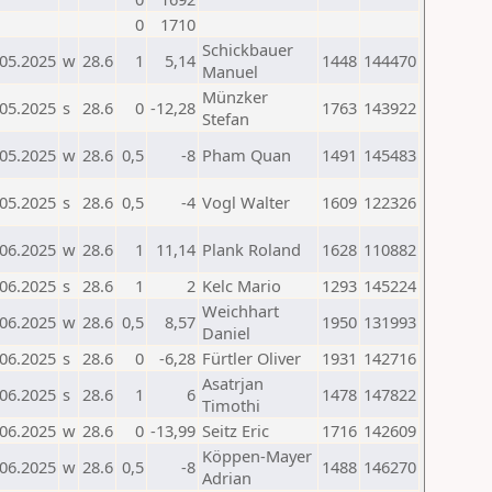
0
1710
Schickbauer
.05.2025
w
28.6
1
5,14
1448
144470
Manuel
Münzker
.05.2025
s
28.6
0
-12,28
1763
143922
Stefan
.05.2025
w
28.6
0,5
-8
Pham Quan
1491
145483
.05.2025
s
28.6
0,5
-4
Vogl Walter
1609
122326
.06.2025
w
28.6
1
11,14
Plank Roland
1628
110882
.06.2025
s
28.6
1
2
Kelc Mario
1293
145224
Weichhart
.06.2025
w
28.6
0,5
8,57
1950
131993
Daniel
.06.2025
s
28.6
0
-6,28
Fürtler Oliver
1931
142716
Asatrjan
.06.2025
s
28.6
1
6
1478
147822
Timothi
.06.2025
w
28.6
0
-13,99
Seitz Eric
1716
142609
Köppen-Mayer
.06.2025
w
28.6
0,5
-8
1488
146270
Adrian