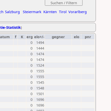
ch
Salzburg
Steiermark
Kärnten
Tirol
Vorarlberg
tie-Statistik
)
datum
f
K
erg
elo+/-
gegner
elo
pnr
0
1494
0
1444
0
1474
0
1474
0
1524
0
1555
0
1555
0
1545
0
1548
0
1501
0
1696
0
1696
0
1692