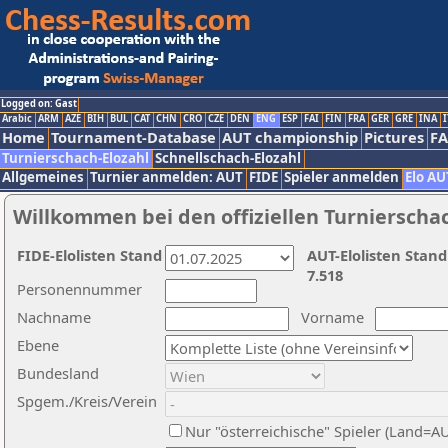
Logged on: Gast
Arabic
ARM
AZE
BIH
BUL
CAT
CHN
CRO
CZE
DEN
ENG
ESP
FAI
FIN
FRA
GER
GRE
INA
I
Home
Tournament-Database
AUT championship
Pictures
F
Turnierschach-Elozahl
Schnellschach-Elozahl
Allgemeines
Turnier anmelden: AUT
FIDE
Spieler anmelden
Elo AU
Willkommen bei den offiziellen Turnierscha
FIDE-Elolisten Stand
AUT-Elolisten Stand
7.518
Personennummer
Nachname
Vorname
Ebene
Bundesland
Spgem./Kreis/Verein
Nur "österreichische" Spieler (Land=A