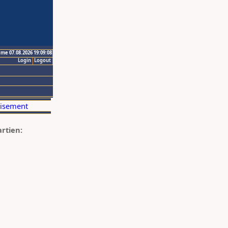
ime 07.08.2026 19:09:08
Login
Logout
artien: