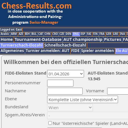
Logged on: Gast
Arabic
ARM
AZE
BIH
BUL
CAT
CHN
CRO
CZE
DEN
ENG
ESP
FAI
FIN
FRA
GER
GRE
INA
I
Home
Tournament-Database
AUT championship
Pictures
F
Turnierschach-Elozahl
Schnellschach-Elozahl
Allgemeines
Turnier anmelden: AUT
FIDE
Spieler anmelden
Elo AU
Willkommen bei den offiziellen Turnierscha
FIDE-Elolisten Stand
AUT-Elolisten Stand
13.945
Personennummer
Nachname
Vorname
Ebene
Bundesland
Spgem./Kreis/Verein
Nur "österreichische" Spieler (Land=A