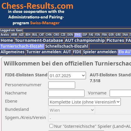
Logged on: Gast
Arabic
ARM
AZE
BIH
BUL
CAT
CHN
CRO
CZE
DEN
ENG
ESP
FAI
FIN
FRA
GER
GRE
INA
I
Home
Tournament-Database
AUT championship
Pictures
F
Turnierschach-Elozahl
Schnellschach-Elozahl
Allgemeines
Turnier anmelden: AUT
FIDE
Spieler anmelden
Elo AU
Willkommen bei den offiziellen Turnierscha
FIDE-Elolisten Stand
AUT-Elolisten Stand
7.518
Personennummer
Nachname
Vorname
Ebene
Bundesland
Spgem./Kreis/Verein
Nur "österreichische" Spieler (Land=A