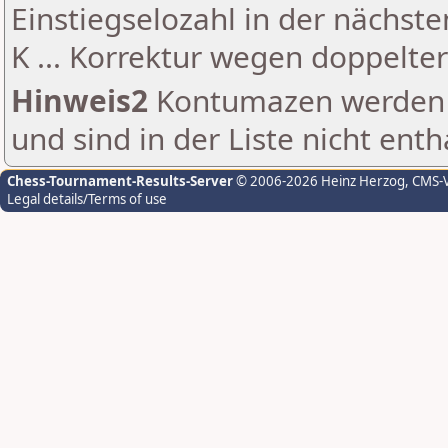
Einstiegselozahl in der nächst
K ... Korrektur wegen doppelt
Hinweis2
Kontumazen werden g
und sind in der Liste nicht enth
Chess-Tournament-Results-Server
© 2006-2026 Heinz Herzog
, CMS-
Legal details/Terms of use