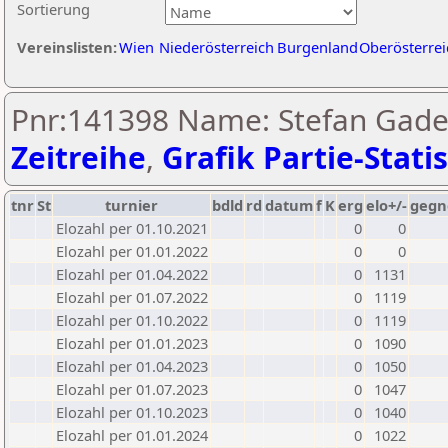
Sortierung
Vereinslisten:
Wien
Niederösterreich
Burgenland
Oberösterrei
Pnr:141398 Name: Stefan Gade
Zeitreihe
,
Grafik Partie-Statis
tnr
St
turnier
bdld
rd
datum
f
K
erg
elo+/-
gegn
Elozahl per 01.10.2021
0
0
Elozahl per 01.01.2022
0
0
Elozahl per 01.04.2022
0
1131
Elozahl per 01.07.2022
0
1119
Elozahl per 01.10.2022
0
1119
Elozahl per 01.01.2023
0
1090
Elozahl per 01.04.2023
0
1050
Elozahl per 01.07.2023
0
1047
Elozahl per 01.10.2023
0
1040
Elozahl per 01.01.2024
0
1022