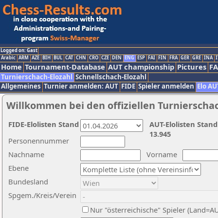
Logged on: Gast
Arabic
ARM
AZE
BIH
BUL
CAT
CHN
CRO
CZE
DEN
ENG
ESP
FAI
FIN
FRA
GER
GRE
INA
I
Home
Tournament-Database
AUT championship
Pictures
F
Turnierschach-Elozahl
Schnellschach-Elozahl
Allgemeines
Turnier anmelden: AUT
FIDE
Spieler anmelden
Elo AU
Willkommen bei den offiziellen Turnierscha
FIDE-Elolisten Stand
AUT-Elolisten Stand
13.945
Personennummer
Nachname
Vorname
Ebene
Bundesland
Spgem./Kreis/Verein
Nur "österreichische" Spieler (Land=A