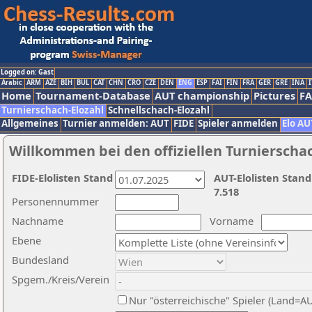
Logged on: Gast
Arabic
ARM
AZE
BIH
BUL
CAT
CHN
CRO
CZE
DEN
ENG
ESP
FAI
FIN
FRA
GER
GRE
INA
I
Home
Tournament-Database
AUT championship
Pictures
F
Turnierschach-Elozahl
Schnellschach-Elozahl
Allgemeines
Turnier anmelden: AUT
FIDE
Spieler anmelden
Elo AU
Willkommen bei den offiziellen Turnierscha
FIDE-Elolisten Stand
AUT-Elolisten Stand
7.518
Personennummer
Nachname
Vorname
Ebene
Bundesland
Spgem./Kreis/Verein
Nur "österreichische" Spieler (Land=A