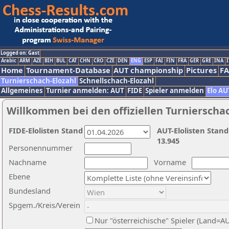
Logged on: Gast
Arabic
ARM
AZE
BIH
BUL
CAT
CHN
CRO
CZE
DEN
ENG
ESP
FAI
FIN
FRA
GER
GRE
INA
I
Home
Tournament-Database
AUT championship
Pictures
F
Turnierschach-Elozahl
Schnellschach-Elozahl
Allgemeines
Turnier anmelden: AUT
FIDE
Spieler anmelden
Elo AU
Willkommen bei den offiziellen Turnierscha
FIDE-Elolisten Stand
AUT-Elolisten Stand
13.945
Personennummer
Nachname
Vorname
Ebene
Bundesland
Spgem./Kreis/Verein
Nur "österreichische" Spieler (Land=A