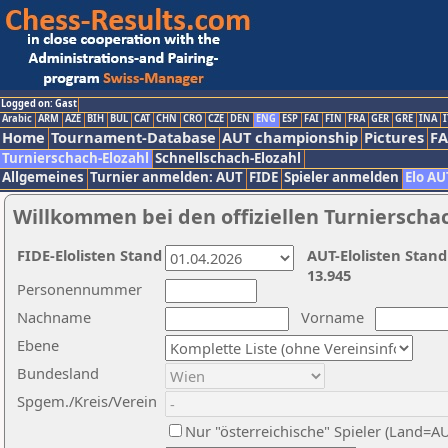
Logged on: Gast
Arabic
ARM
AZE
BIH
BUL
CAT
CHN
CRO
CZE
DEN
ENG
ESP
FAI
FIN
FRA
GER
GRE
INA
I
Home
Tournament-Database
AUT championship
Pictures
F
Turnierschach-Elozahl
Schnellschach-Elozahl
Allgemeines
Turnier anmelden: AUT
FIDE
Spieler anmelden
Elo AU
Willkommen bei den offiziellen Turnierscha
FIDE-Elolisten Stand
AUT-Elolisten Stand
13.945
Personennummer
Nachname
Vorname
Ebene
Bundesland
Spgem./Kreis/Verein
Nur "österreichische" Spieler (Land=A