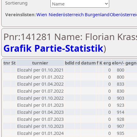
Sortierung
Vereinslisten:
Wien
Niederösterreich
Burgenland
Oberösterrei
Pnr:141281 Name: Florian Krass
Grafik Partie-Statistik
)
tnr
St
turnier
bdld
rd
datum
f
K
erg
elo+/-
gegn
Elozahl per 01.10.2021
0
800
Elozahl per 01.01.2022
0
800
Elozahl per 01.04.2022
0
833
Elozahl per 01.07.2022
0
830
Elozahl per 01.10.2022
0
903
Elozahl per 01.01.2023
0
923
Elozahl per 01.04.2023
0
914
Elozahl per 01.07.2023
0
928
Elozahl per 01.10.2023
0
907
Elozahl per 01.01.2024
0
935