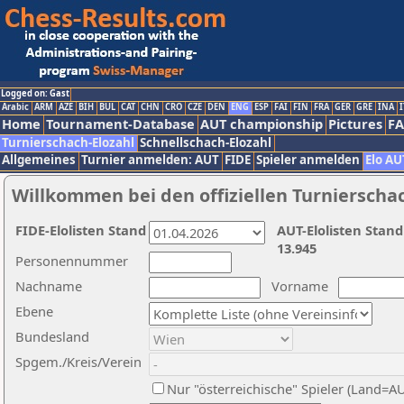
Logged on: Gast
Arabic
ARM
AZE
BIH
BUL
CAT
CHN
CRO
CZE
DEN
ENG
ESP
FAI
FIN
FRA
GER
GRE
INA
I
Home
Tournament-Database
AUT championship
Pictures
F
Turnierschach-Elozahl
Schnellschach-Elozahl
Allgemeines
Turnier anmelden: AUT
FIDE
Spieler anmelden
Elo AU
Willkommen bei den offiziellen Turnierscha
FIDE-Elolisten Stand
AUT-Elolisten Stand
13.945
Personennummer
Nachname
Vorname
Ebene
Bundesland
Spgem./Kreis/Verein
Nur "österreichische" Spieler (Land=A