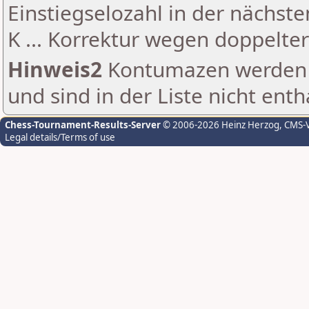
Einstiegselozahl in der nächst
K ... Korrektur wegen doppelt
Hinweis2
Kontumazen werden g
und sind in der Liste nicht enth
Chess-Tournament-Results-Server
© 2006-2026 Heinz Herzog
, CMS-
Legal details/Terms of use