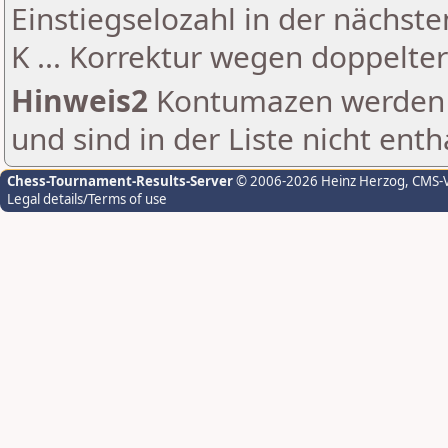
Einstiegselozahl in der nächst
K ... Korrektur wegen doppelt
Hinweis2
Kontumazen werden g
und sind in der Liste nicht enth
Chess-Tournament-Results-Server
© 2006-2026 Heinz Herzog
, CMS-
Legal details/Terms of use