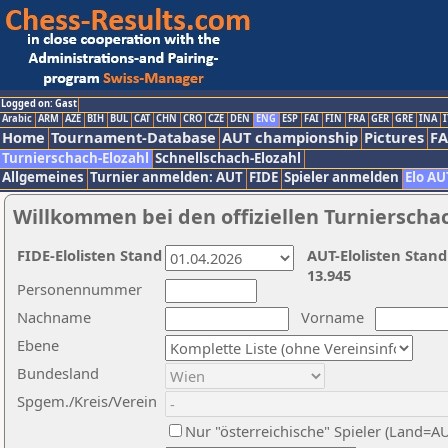
Logged on: Gast
Arabic
ARM
AZE
BIH
BUL
CAT
CHN
CRO
CZE
DEN
ENG
ESP
FAI
FIN
FRA
GER
GRE
INA
I
Home
Tournament-Database
AUT championship
Pictures
F
Turnierschach-Elozahl
Schnellschach-Elozahl
Allgemeines
Turnier anmelden: AUT
FIDE
Spieler anmelden
Elo AU
Willkommen bei den offiziellen Turnierscha
FIDE-Elolisten Stand
AUT-Elolisten Stand
13.945
Personennummer
Nachname
Vorname
Ebene
Bundesland
Spgem./Kreis/Verein
Nur "österreichische" Spieler (Land=A