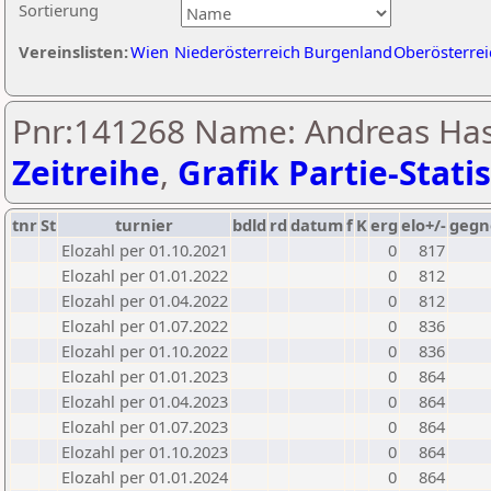
Sortierung
Vereinslisten:
Wien
Niederösterreich
Burgenland
Oberösterrei
Pnr:141268 Name: Andreas Has
Zeitreihe
,
Grafik Partie-Statis
tnr
St
turnier
bdld
rd
datum
f
K
erg
elo+/-
gegn
Elozahl per 01.10.2021
0
817
Elozahl per 01.01.2022
0
812
Elozahl per 01.04.2022
0
812
Elozahl per 01.07.2022
0
836
Elozahl per 01.10.2022
0
836
Elozahl per 01.01.2023
0
864
Elozahl per 01.04.2023
0
864
Elozahl per 01.07.2023
0
864
Elozahl per 01.10.2023
0
864
Elozahl per 01.01.2024
0
864