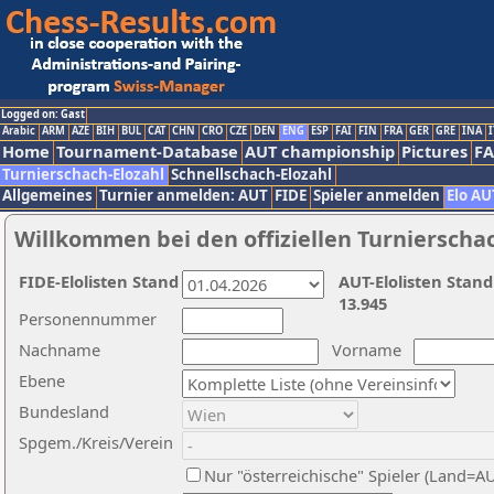
Logged on: Gast
Arabic
ARM
AZE
BIH
BUL
CAT
CHN
CRO
CZE
DEN
ENG
ESP
FAI
FIN
FRA
GER
GRE
INA
I
Home
Tournament-Database
AUT championship
Pictures
F
Turnierschach-Elozahl
Schnellschach-Elozahl
Allgemeines
Turnier anmelden: AUT
FIDE
Spieler anmelden
Elo AU
Willkommen bei den offiziellen Turnierscha
FIDE-Elolisten Stand
AUT-Elolisten Stand
13.945
Personennummer
Nachname
Vorname
Ebene
Bundesland
Spgem./Kreis/Verein
Nur "österreichische" Spieler (Land=A