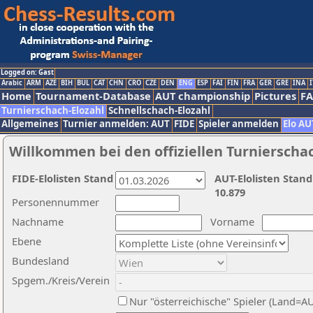
Logged on: Gast
Arabic
ARM
AZE
BIH
BUL
CAT
CHN
CRO
CZE
DEN
ENG
ESP
FAI
FIN
FRA
GER
GRE
INA
I
Home
Tournament-Database
AUT championship
Pictures
F
Turnierschach-Elozahl
Schnellschach-Elozahl
Allgemeines
Turnier anmelden: AUT
FIDE
Spieler anmelden
Elo AU
Willkommen bei den offiziellen Turnierscha
FIDE-Elolisten Stand
AUT-Elolisten Stand
10.879
Personennummer
Nachname
Vorname
Ebene
Bundesland
Spgem./Kreis/Verein
Nur "österreichische" Spieler (Land=A