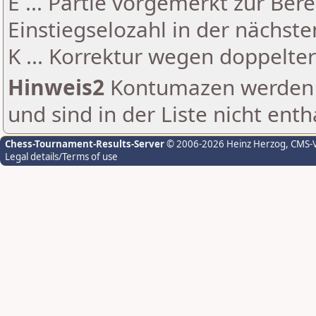
E ... Partie vorgemerkt zur Be
Einstiegselozahl in der nächst
K ... Korrektur wegen doppelt
Hinweis2
Kontumazen werden g
und sind in der Liste nicht enth
Chess-Tournament-Results-Server
© 2006-2026 Heinz Herzog
, CMS-
Legal details/Terms of use