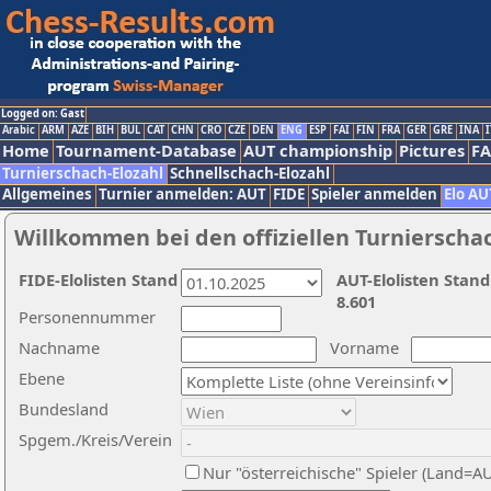
Logged on: Gast
Arabic
ARM
AZE
BIH
BUL
CAT
CHN
CRO
CZE
DEN
ENG
ESP
FAI
FIN
FRA
GER
GRE
INA
I
Home
Tournament-Database
AUT championship
Pictures
F
Turnierschach-Elozahl
Schnellschach-Elozahl
Allgemeines
Turnier anmelden: AUT
FIDE
Spieler anmelden
Elo AU
Willkommen bei den offiziellen Turnierscha
FIDE-Elolisten Stand
AUT-Elolisten Stand
8.601
Personennummer
Nachname
Vorname
Ebene
Bundesland
Spgem./Kreis/Verein
Nur "österreichische" Spieler (Land=A