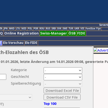
Servert
TA
JPN
MKD
LTU
NED
POL
POR
ROU
RUS
SRB
SVK
SWE
TUR
UKR
VIE
FontSize:11pt
AQ
Online Registration
Swiss-Manager
ÖSB
FIDE
T
Elo Vorschau
Elo FIDE
ch-Elozahlen des ÖSB
 01.01.2026, letzte Änderung am 14.01.2026 09:08, gewertete P
Kategorie
Geschlecht
Spielberechtigung
Top 100
UT)