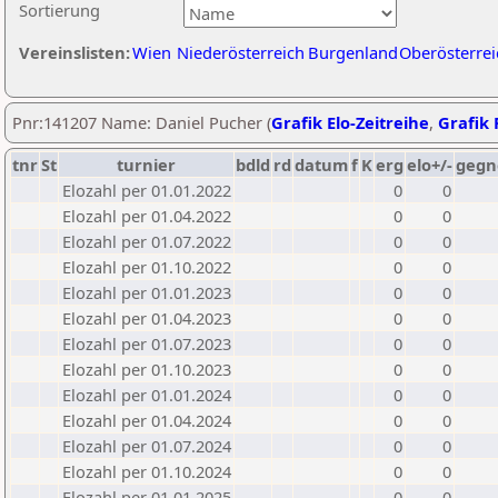
Sortierung
Vereinslisten:
Wien
Niederösterreich
Burgenland
Oberösterrei
Pnr:141207 Name: Daniel Pucher (
Grafik Elo-Zeitreihe
,
Grafik 
tnr
St
turnier
bdld
rd
datum
f
K
erg
elo+/-
gegn
Elozahl per 01.01.2022
0
0
Elozahl per 01.04.2022
0
0
Elozahl per 01.07.2022
0
0
Elozahl per 01.10.2022
0
0
Elozahl per 01.01.2023
0
0
Elozahl per 01.04.2023
0
0
Elozahl per 01.07.2023
0
0
Elozahl per 01.10.2023
0
0
Elozahl per 01.01.2024
0
0
Elozahl per 01.04.2024
0
0
Elozahl per 01.07.2024
0
0
Elozahl per 01.10.2024
0
0
Elozahl per 01.01.2025
0
0