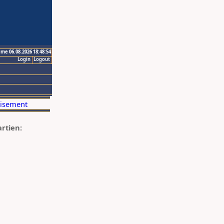
ime 06.08.2026 18:48:54
Login
Logout
artien: