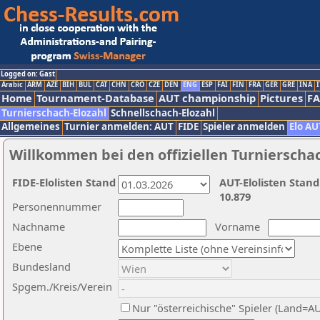
Logged on: Gast
Arabic
ARM
AZE
BIH
BUL
CAT
CHN
CRO
CZE
DEN
ENG
ESP
FAI
FIN
FRA
GER
GRE
INA
I
Home
Tournament-Database
AUT championship
Pictures
F
Turnierschach-Elozahl
Schnellschach-Elozahl
Allgemeines
Turnier anmelden: AUT
FIDE
Spieler anmelden
Elo AU
Willkommen bei den offiziellen Turnierscha
FIDE-Elolisten Stand
AUT-Elolisten Stand
10.879
Personennummer
Nachname
Vorname
Ebene
Bundesland
Spgem./Kreis/Verein
Nur "österreichische" Spieler (Land=A