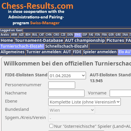
Logged on: Gast
Arabic
ARM
AZE
BIH
BUL
CAT
CHN
CRO
CZE
DEN
ENG
ESP
FAI
FIN
FRA
GER
GRE
INA
I
Home
Tournament-Database
AUT championship
Pictures
F
Turnierschach-Elozahl
Schnellschach-Elozahl
Allgemeines
Turnier anmelden: AUT
FIDE
Spieler anmelden
Elo AU
Willkommen bei den offiziellen Turnierscha
FIDE-Elolisten Stand
AUT-Elolisten Stand
13.945
Personennummer
Nachname
Vorname
Ebene
Bundesland
Spgem./Kreis/Verein
Nur "österreichische" Spieler (Land=A