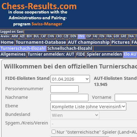
Logged on: Gast
Arabic
ARM
AZE
BIH
BUL
CAT
CHN
CRO
CZE
DEN
ENG
ESP
FAI
FIN
FRA
GER
GRE
INA
I
Home
Tournament-Database
AUT championship
Pictures
F
Turnierschach-Elozahl
Schnellschach-Elozahl
Allgemeines
Turnier anmelden: AUT
FIDE
Spieler anmelden
Elo AU
Willkommen bei den offiziellen Turnierscha
FIDE-Elolisten Stand
AUT-Elolisten Stand
13.945
Personennummer
Nachname
Vorname
Ebene
Bundesland
Spgem./Kreis/Verein
Nur "österreichische" Spieler (Land=A