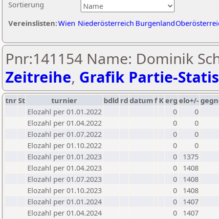
Sortierung
Vereinslisten:
Wien
Niederösterreich
Burgenland
Oberösterrei
Pnr:141154 Name: Dominik Sch
Zeitreihe
,
Grafik Partie-Statis
tnr
St
turnier
bdld
rd
datum
f
K
erg
elo+/-
gegn
Elozahl per 01.01.2022
0
0
Elozahl per 01.04.2022
0
0
Elozahl per 01.07.2022
0
0
Elozahl per 01.10.2022
0
0
Elozahl per 01.01.2023
0
1375
Elozahl per 01.04.2023
0
1408
Elozahl per 01.07.2023
0
1408
Elozahl per 01.10.2023
0
1408
Elozahl per 01.01.2024
0
1407
Elozahl per 01.04.2024
0
1407