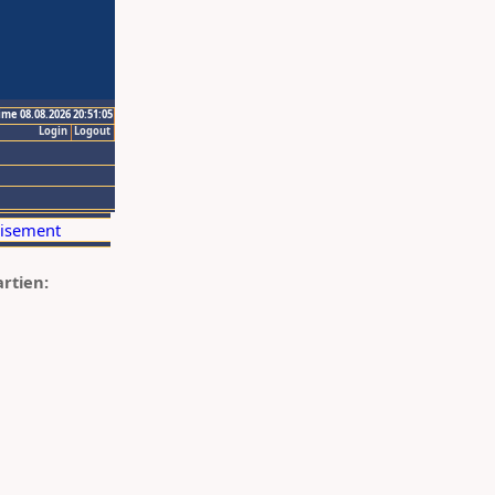
ime 08.08.2026 20:51:05
Login
Logout
artien: