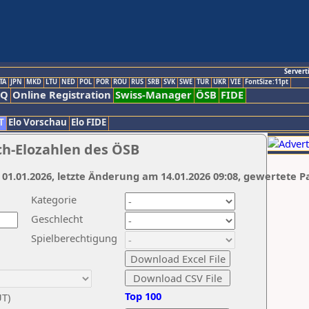
Servert
TA
JPN
MKD
LTU
NED
POL
POR
ROU
RUS
SRB
SVK
SWE
TUR
UKR
VIE
FontSize:11pt
AQ
Online Registration
Swiss-Manager
ÖSB
FIDE
T
Elo Vorschau
Elo FIDE
ch-Elozahlen des ÖSB
 01.01.2026, letzte Änderung am 14.01.2026 09:08, gewertete P
Kategorie
Geschlecht
Spielberechtigung
Top 100
UT)