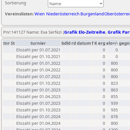
Sortierung
Vereinslisten:
Wien
Niederösterreich
Burgenland
Oberösterrei
Pnr:141127 Name: Eva Serfezi (
Grafik Elo-Zeitreihe
,
Grafik Part
tnr
St
turnier
bdld
rd
datum
f
K
erg
elo+/-
gegn
Elozahl per 01.07.2021
0
0
Elozahl per 01.10.2021
0
0
Elozahl per 01.01.2022
0
800
Elozahl per 01.04.2022
0
800
Elozahl per 01.07.2022
0
800
Elozahl per 01.10.2022
0
823
Elozahl per 01.01.2023
0
863
Elozahl per 01.04.2023
0
855
Elozahl per 01.07.2023
0
939
Elozahl per 01.10.2023
0
935
Elozahl per 01.01.2024
0
878
Elozahl per 01.04.2024
0
800
Elozahl per 01.07.2024
0
1200