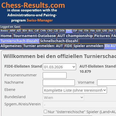
Logged on: Gast
Arabic
ARM
AZE
BIH
BUL
CAT
CHN
CRO
CZE
DEN
ENG
ESP
FAI
FIN
FRA
GER
GRE
INA
I
Home
Tournament-Database
AUT championship
Pictures
F
Turnierschach-Elozahl
Schnellschach-Elozahl
Allgemeines
Turnier anmelden: AUT
FIDE
Spieler anmelden
Elo AU
Willkommen bei den offiziellen Turnierscha
FIDE-Elolisten Stand
AUT-Elolisten Stand
10.879
Personennummer
Nachname
Vorname
Ebene
Bundesland
Spgem./Kreis/Verein
Nur "österreichische" Spieler (Land=A