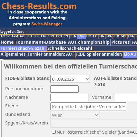
Logged on: Gast
Arabic
ARM
AZE
BIH
BUL
CAT
CHN
CRO
CZE
DEN
ENG
ESP
FAI
FIN
FRA
GER
GRE
INA
I
Home
Tournament-Database
AUT championship
Pictures
F
Turnierschach-Elozahl
Schnellschach-Elozahl
Allgemeines
Turnier anmelden: AUT
FIDE
Spieler anmelden
Elo AU
Willkommen bei den offiziellen Turnierscha
FIDE-Elolisten Stand
AUT-Elolisten Stand
7.518
Personennummer
Nachname
Vorname
Ebene
Bundesland
Spgem./Kreis/Verein
Nur "österreichische" Spieler (Land=A