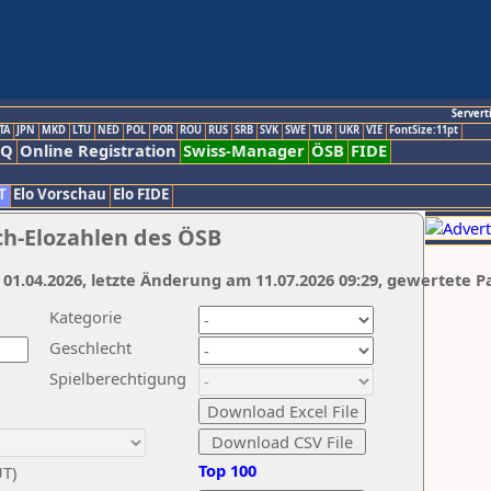
Servert
TA
JPN
MKD
LTU
NED
POL
POR
ROU
RUS
SRB
SVK
SWE
TUR
UKR
VIE
FontSize:11pt
AQ
Online Registration
Swiss-Manager
ÖSB
FIDE
T
Elo Vorschau
Elo FIDE
ch-Elozahlen des ÖSB
 01.04.2026, letzte Änderung am 11.07.2026 09:29, gewertete P
Kategorie
Geschlecht
Spielberechtigung
Top 100
UT)