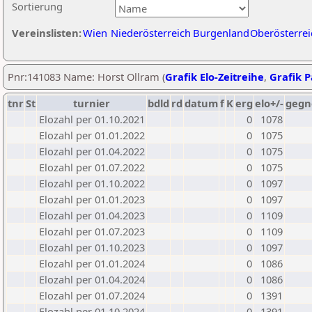
Sortierung
Vereinslisten:
Wien
Niederösterreich
Burgenland
Oberösterrei
Pnr:141083 Name: Horst Ollram (
Grafik Elo-Zeitreihe
,
Grafik P
tnr
St
turnier
bdld
rd
datum
f
K
erg
elo+/-
gegn
Elozahl per 01.10.2021
0
1078
Elozahl per 01.01.2022
0
1075
Elozahl per 01.04.2022
0
1075
Elozahl per 01.07.2022
0
1075
Elozahl per 01.10.2022
0
1097
Elozahl per 01.01.2023
0
1097
Elozahl per 01.04.2023
0
1109
Elozahl per 01.07.2023
0
1109
Elozahl per 01.10.2023
0
1097
Elozahl per 01.01.2024
0
1086
Elozahl per 01.04.2024
0
1086
Elozahl per 01.07.2024
0
1391
Elozahl per 01.10.2024
0
1391