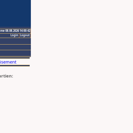
ime 08.08.2026 14:00:42
Login
Logout
artien: