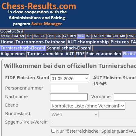
Logged on: Gast
Arabic
ARM
AZE
BIH
BUL
CAT
CHN
CRO
CZE
DEN
ENG
ESP
FAI
FIN
FRA
GER
GRE
INA
I
Home
Tournament-Database
AUT championship
Pictures
F
Turnierschach-Elozahl
Schnellschach-Elozahl
Allgemeines
Turnier anmelden: AUT
FIDE
Spieler anmelden
Elo AU
Willkommen bei den offiziellen Turnierscha
FIDE-Elolisten Stand
AUT-Elolisten Stand
13.945
Personennummer
Nachname
Vorname
Ebene
Bundesland
Spgem./Kreis/Verein
Nur "österreichische" Spieler (Land=A