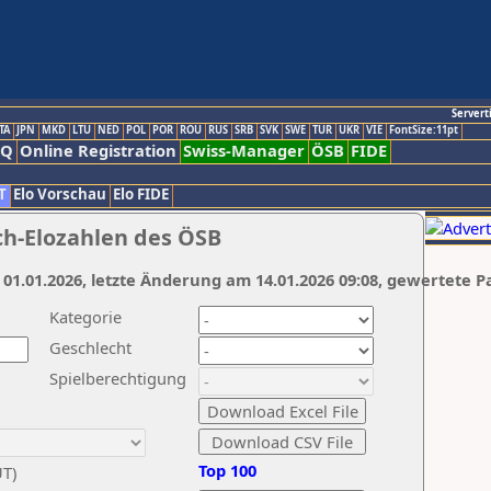
Servert
TA
JPN
MKD
LTU
NED
POL
POR
ROU
RUS
SRB
SVK
SWE
TUR
UKR
VIE
FontSize:11pt
AQ
Online Registration
Swiss-Manager
ÖSB
FIDE
T
Elo Vorschau
Elo FIDE
ch-Elozahlen des ÖSB
 01.01.2026, letzte Änderung am 14.01.2026 09:08, gewertete P
Kategorie
Geschlecht
Spielberechtigung
Top 100
UT)