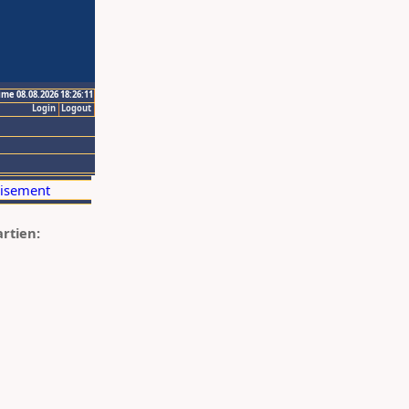
ime 08.08.2026 18:26:11
Login
Logout
artien: