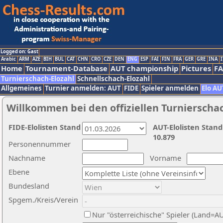
Logged on: Gast
Arabic
ARM
AZE
BIH
BUL
CAT
CHN
CRO
CZE
DEN
ENG
ESP
FAI
FIN
FRA
GER
GRE
INA
I
Home
Tournament-Database
AUT championship
Pictures
F
Turnierschach-Elozahl
Schnellschach-Elozahl
Allgemeines
Turnier anmelden: AUT
FIDE
Spieler anmelden
Elo AU
Willkommen bei den offiziellen Turnierscha
FIDE-Elolisten Stand
AUT-Elolisten Stand
10.879
Personennummer
Nachname
Vorname
Ebene
Bundesland
Spgem./Kreis/Verein
Nur "österreichische" Spieler (Land=A