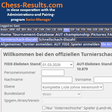
Logged on: Gast
Arabic
ARM
AZE
BIH
BUL
CAT
CHN
CRO
CZE
DEN
ENG
ESP
FAI
FIN
FRA
GER
GRE
INA
I
Home
Tournament-Database
AUT championship
Pictures
F
Turnierschach-Elozahl
Schnellschach-Elozahl
Allgemeines
Turnier anmelden: AUT
FIDE
Spieler anmelden
Elo AU
Willkommen bei den offiziellen Turnierscha
FIDE-Elolisten Stand
AUT-Elolisten Stand
10.879
Personennummer
Nachname
Vorname
Ebene
Bundesland
Spgem./Kreis/Verein
Nur "österreichische" Spieler (Land=A